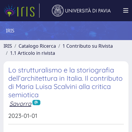
IRIS
IRIS
Catalogo Ricerca
1 Contributo su Rivista
1.1 Articolo in rivista
Lo strutturalismo e la storiografia
dell’architettura in Italia. Il contributo
di Maria Luisa Scalvini alla critica
semiotica
Savorra
2023-01-01