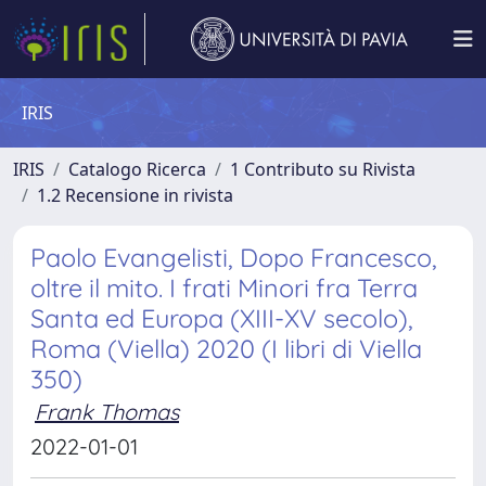
IRIS
IRIS
Catalogo Ricerca
1 Contributo su Rivista
1.2 Recensione in rivista
Paolo Evangelisti, Dopo Francesco,
oltre il mito. I frati Minori fra Terra
Santa ed Europa (XIII-XV secolo),
Roma (Viella) 2020 (I libri di Viella
350)
Frank Thomas
2022-01-01