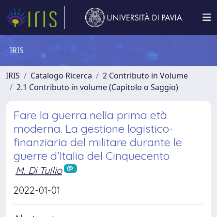
IRIS
IRIS
Catalogo Ricerca
2 Contributo in Volume
2.1 Contributo in volume (Capitolo o Saggio)
Fare la guerra nella prima età
moderna. La gestione logistico-
finanziaria del militare durante le
guerre d’Italia del Cinquecento
M. Di Tullio
2022-01-01