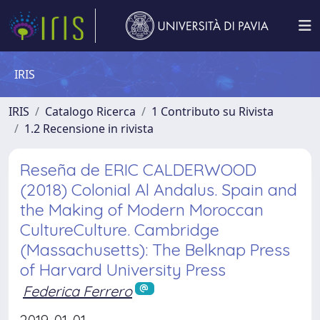
IRIS
IRIS
Catalogo Ricerca
1 Contributo su Rivista
1.2 Recensione in rivista
Reseña de ERIC CALDERWOOD
(2018) Colonial Al Andalus. Spain and
the Making of Modern Moroccan
CultureCulture. Cambridge
(Massachusetts): The Belknap Press
of Harvard University Press
Federica Ferrero