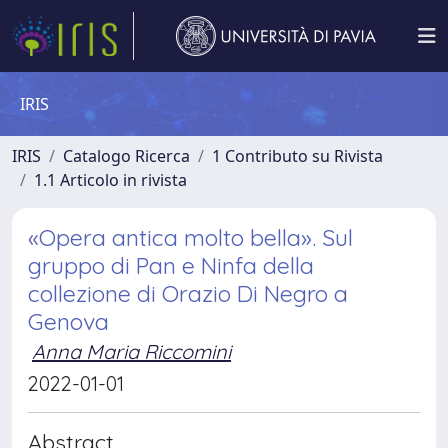
IRIS
IRIS
Catalogo Ricerca
1 Contributo su Rivista
1.1 Articolo in rivista
«Opera antica molto bella». Sul
gruppo di Pan e Ninfa della
collezione di Orazio Di Negro a
Genova
Anna Maria Riccomini
2022-01-01
Abstract