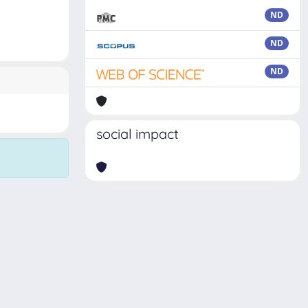
ND
ND
ND
social impact