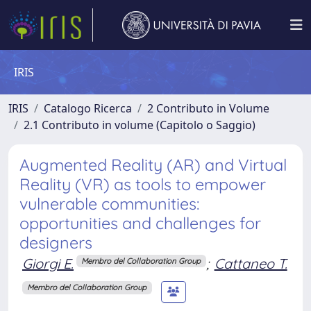
IRIS
IRIS
Catalogo Ricerca
2 Contributo in Volume
2.1 Contributo in volume (Capitolo o Saggio)
Augmented Reality (AR) and Virtual
Reality (VR) as tools to empower
vulnerable communities:
opportunities and challenges for
designers
Giorgi E.
;
Cattaneo T.
Membro del Collaboration Group
Membro del Collaboration Group