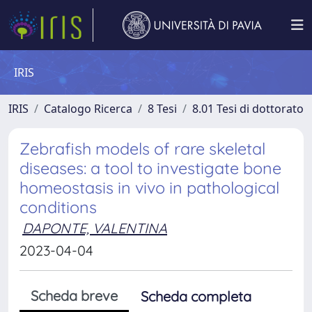
IRIS
IRIS
Catalogo Ricerca
8 Tesi
8.01 Tesi di dottorato
Zebrafish models of rare skeletal
diseases: a tool to investigate bone
homeostasis in vivo in pathological
conditions
DAPONTE, VALENTINA
2023-04-04
Scheda breve
Scheda completa