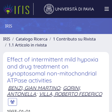
IRIS
IRIS
Catalogo Ricerca
1 Contributo su Rivista
1.1 Articolo in rivista
Effect of intermittent mild hypoxia
and drug treatment on
synaptosomal non-mitochondrial
ATPase activities
BENZI, GIAN MARTINO
;
GORINI,
ANTONELLA
;
VILLA, ROBERTO FEDERICO
1993-01-01