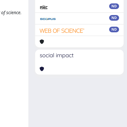
ND
 of science.
ND
ND
social impact