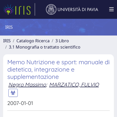
IRIS
IRIS
Catalogo Ricerca
3 Libro
3.1 Monografia o trattato scientifico
Memo Nutrizione e sport: manuale di
dietetica, integrazione e
supplementazione
Negro Massimo
;
MARZATICO, FULVIO
2007-01-01