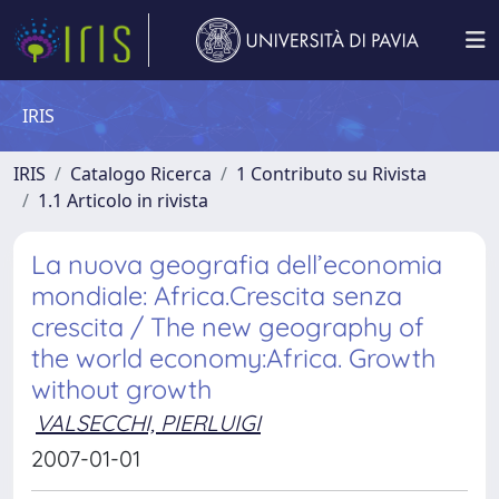
IRIS
IRIS
Catalogo Ricerca
1 Contributo su Rivista
1.1 Articolo in rivista
La nuova geografia dell’economia
mondiale: Africa.Crescita senza
crescita / The new geography of
the world economy:Africa. Growth
without growth
VALSECCHI, PIERLUIGI
2007-01-01