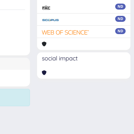
ND
ND
ND
social impact