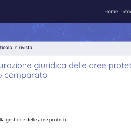
Home
Sfo
ticolo in rivista
razione giuridica delle aree protet
co comparato
ulla gestione delle aree protette.