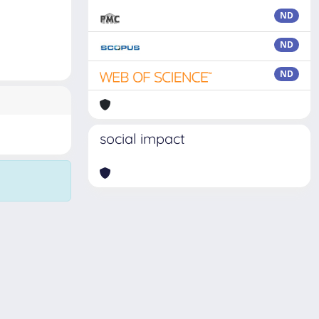
ND
ND
ND
social impact