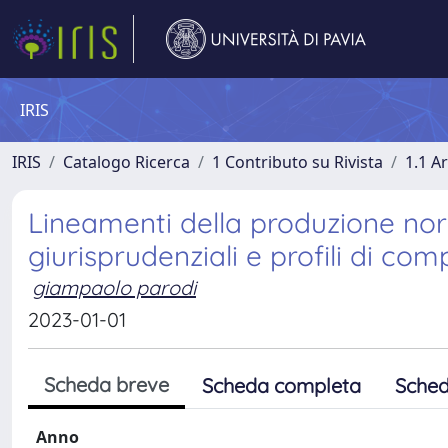
IRIS
IRIS
Catalogo Ricerca
1 Contributo su Rivista
1.1 Ar
Lineamenti della produzione no
giurisprudenziali e profili di c
giampaolo parodi
2023-01-01
Scheda breve
Scheda completa
Sched
Anno