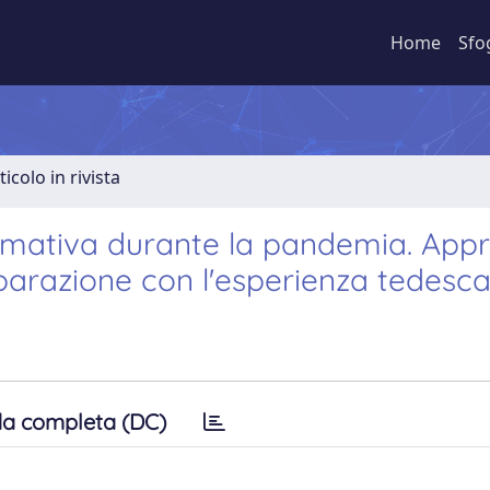
Home
Sfo
ticolo in rivista
rmativa durante la pandemia. Appr
omparazione con l'esperienza tedesc
a completa (DC)