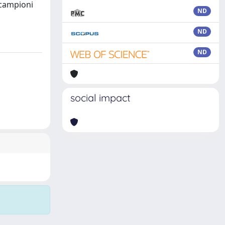
 campioni
ND
ND
ND
social impact