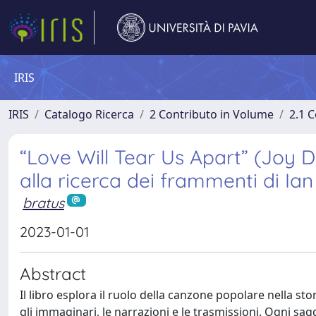
IRIS
IRIS
Catalogo Ricerca
2 Contributo in Volume
2.1 C
“Love Will Tear Us Apart” (Joy Di
alla ricerca dei frammenti di Ian
bratus
2023-01-01
Abstract
Il libro esplora il ruolo della canzone popolare nella st
gli immaginari, le narrazioni e le trasmissioni. Ogni sag