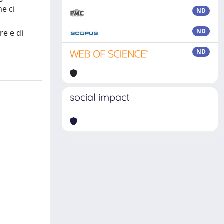
he ci
ND
ND
re e di
ND
social impact