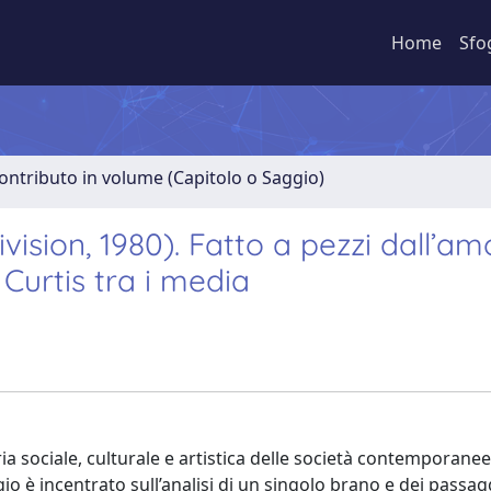
Home
Sfo
ontributo in volume (Capitolo o Saggio)
vision, 1980). Fatto a pezzi dall’am
 Curtis tra i media
oria sociale, culturale e artistica delle società contemporane
gio è incentrato sull’analisi di un singolo brano e dei passag