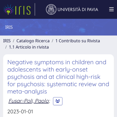
IRIS
IRIS
Catalogo Ricerca
1 Contributo su Rivista
1.1 Articolo in rivista
Negative symptoms in children and
adolescents with early-onset
psychosis and at clinical high-risk
for psychosis: systematic review and
meta-analysis
Fusar-Poli, Paolo
;
2023-01-01