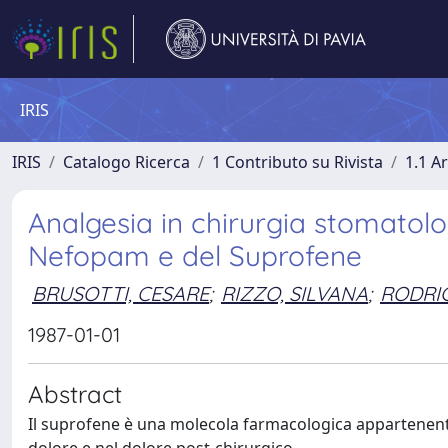
IRIS
IRIS
Catalogo Ricerca
1 Contributo su Rivista
1.1 Ar
Analgesia in chirurgia stomatolog
Nefopam e del Suprofene
BRUSOTTI, CESARE
;
RIZZO, SILVANA
;
RODRI
1987-01-01
Abstract
Il suprofene è una molecola farmacologica appartenente 