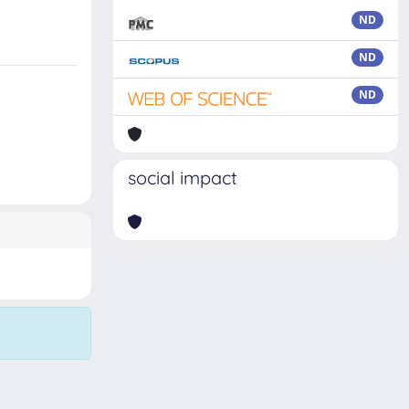
ND
ND
ND
social impact