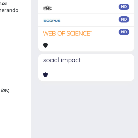
nza
ND
enerando
ND
ND
social impact
,
 law,