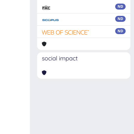
ND
ND
ND
social impact