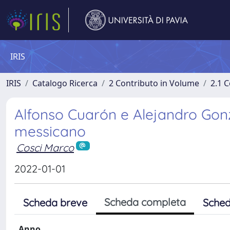
IRIS
IRIS
Catalogo Ricerca
2 Contributo in Volume
2.1 C
Alfonso Cuarón e Alejandro Gonz
messicano
Cosci Marco
2022-01-01
Scheda completa
Scheda breve
Sched
Anno