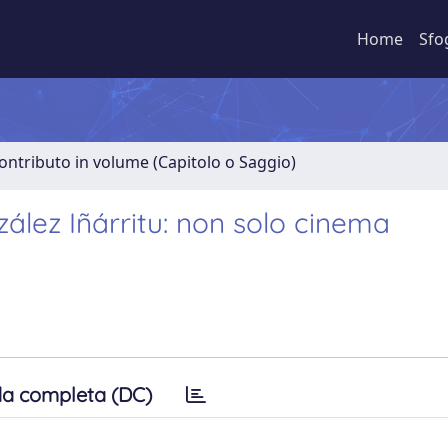
Home
Sfo
ontributo in volume (Capitolo o Saggio)
ález Iñárritu: non solo cinema
a completa (DC)