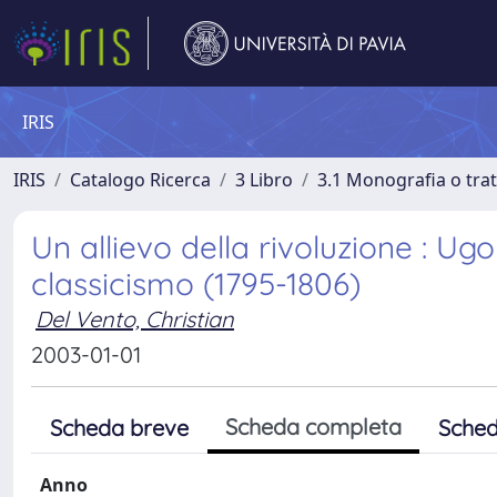
IRIS
IRIS
Catalogo Ricerca
3 Libro
3.1 Monografia o trat
Un allievo della rivoluzione : Ug
classicismo (1795-1806)
Del Vento, Christian
2003-01-01
Scheda completa
Scheda breve
Sched
Anno