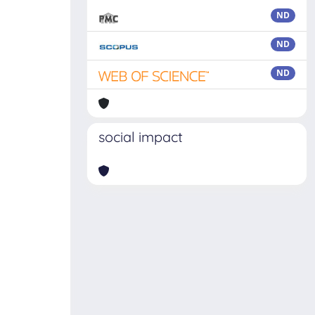
ND
ND
ND
social impact