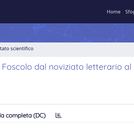
Home
Sfo
tato scientifico
o Foscolo dal noviziato letterario a
a completa (DC)