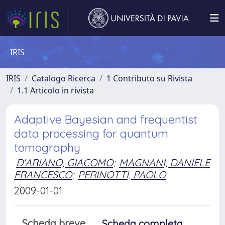
IRIS
IRIS
Catalogo Ricerca
1 Contributo su Rivista
1.1 Articolo in rivista
Adaptive Bayesian and frequentist
data processing for quantum
tomography
D'ARIANO, GIACOMO
;
MAGNANI, DANIELE
FRANCESCO
;
PERINOTTI, PAOLO
2009-01-01
Scheda breve
Scheda completa