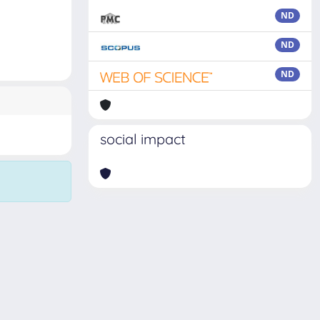
ND
ND
ND
social impact