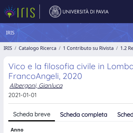
IRIS
IRIS
Catalogo Ricerca
1 Contributo su Rivista
1.2 R
Vico e la filosofia civile in Lomb
FrancoAngeli, 2020
Albergoni, Gianluca
2021-01-01
Scheda breve
Scheda completa
Sched
Anno