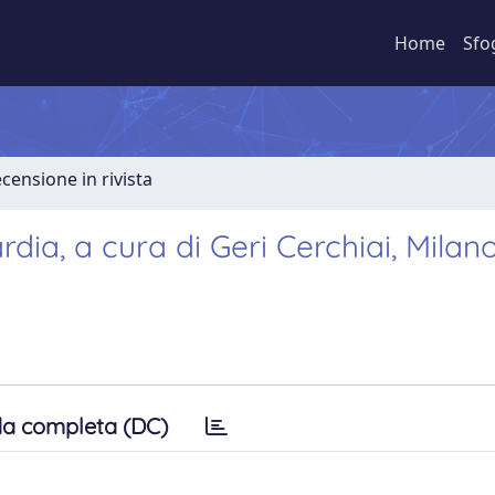
Home
Sfo
ecensione in rivista
ardia, a cura di Geri Cerchiai, Milano
a completa (DC)