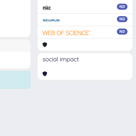
ND
ND
ND
social impact