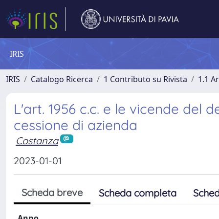
IRIS
IRIS
Catalogo Ricerca
1 Contributo su Rivista
1.1 Ar
L'art. 1956 c.c. e le vicende del
cessione di azienda
Costanza
2023-01-01
Scheda breve
Scheda completa
Sched
Anno