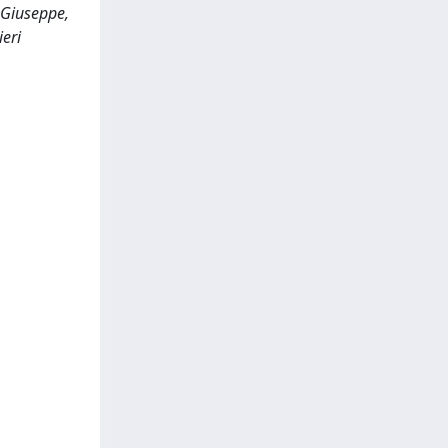
 Giuseppe,
ieri