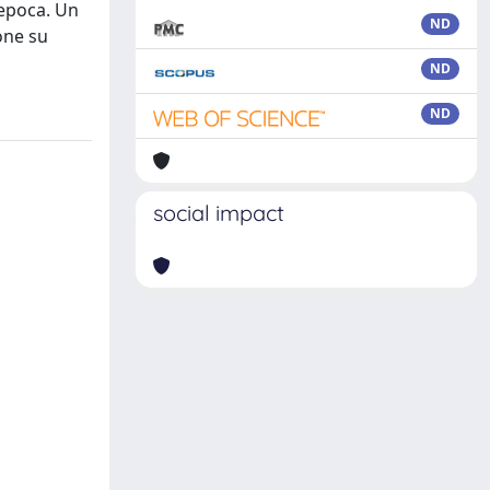
’epoca. Un
ND
one su
ND
ND
social impact