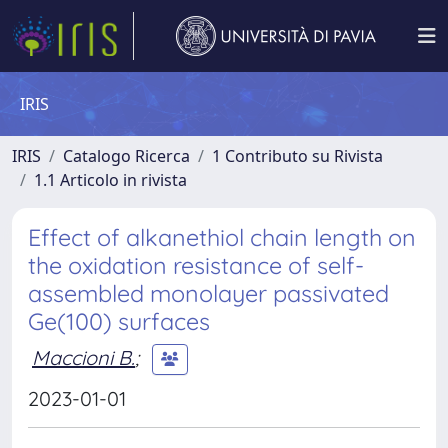
IRIS
IRIS
Catalogo Ricerca
1 Contributo su Rivista
1.1 Articolo in rivista
Effect of alkanethiol chain length on
the oxidation resistance of self-
assembled monolayer passivated
Ge(100) surfaces
Maccioni B.
;
2023-01-01