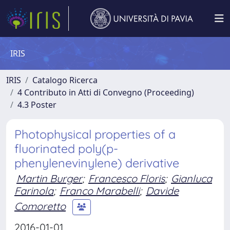
IRIS
IRIS
Catalogo Ricerca
4 Contributo in Atti di Convegno (Proceeding)
4.3 Poster
Photophysical properties of a
fluorinated poly(p-
phenylenevinylene) derivative
Martin Burger
;
Francesco Floris
;
Gianluca
Farinola
;
Franco Marabelli
;
Davide
Comoretto
2016-01-01