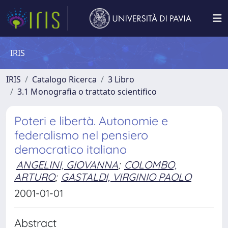
IRIS
IRIS
Catalogo Ricerca
3 Libro
3.1 Monografia o trattato scientifico
Poteri e libertà. Autonomie e
federalismo nel pensiero
democratico italiano
ANGELINI, GIOVANNA
;
COLOMBO,
ARTURO
;
GASTALDI, VIRGINIO PAOLO
2001-01-01
Abstract