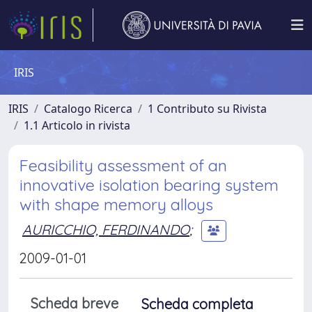
IRIS
IRIS
Catalogo Ricerca
1 Contributo su Rivista
1.1 Articolo in rivista
Feasibility assessment of an
innovative isolation bearing system
with shape memory alloys
AURICCHIO, FERDINANDO
;
2009-01-01
Scheda breve
Scheda completa