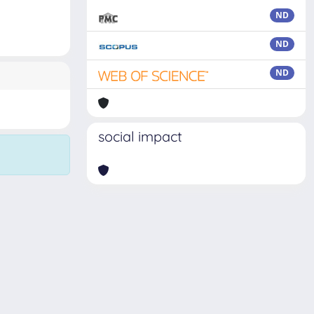
ND
ND
ND
social impact