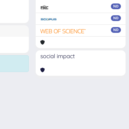
ND
ND
ND
social impact