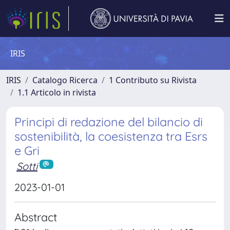
IRIS
IRIS
Catalogo Ricerca
1 Contributo su Rivista
1.1 Articolo in rivista
Principi di redazione del bilancio di
sostenibilità, la coesistenza tra Esrs
e Gri
Sotti
2023-01-01
Abstract