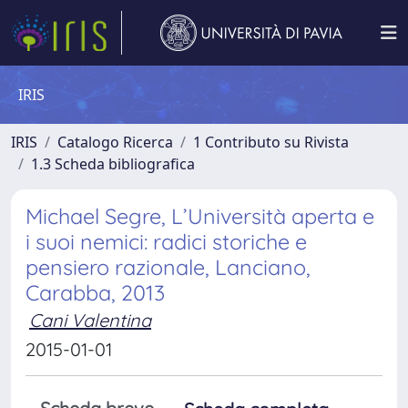
IRIS
IRIS
Catalogo Ricerca
1 Contributo su Rivista
1.3 Scheda bibliografica
Michael Segre, L’Università aperta e
i suoi nemici: radici storiche e
pensiero razionale, Lanciano,
Carabba, 2013
Cani Valentina
2015-01-01