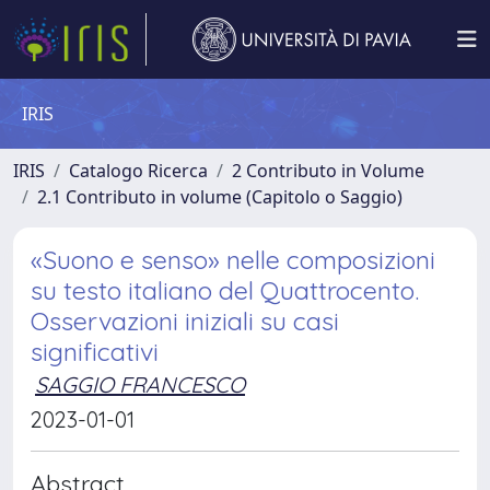
IRIS
IRIS
Catalogo Ricerca
2 Contributo in Volume
2.1 Contributo in volume (Capitolo o Saggio)
«Suono e senso» nelle composizioni
su testo italiano del Quattrocento.
Osservazioni iniziali su casi
significativi
SAGGIO FRANCESCO
2023-01-01
Abstract