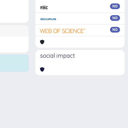
ND
ND
ND
social impact