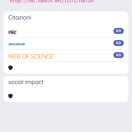
https://hdl.handle.net/11571/1487297
Citazioni
ND
ND
ND
social impact
Powered by
IRIS
-
about IRIS
-