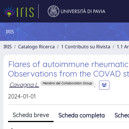
IRIS
IRIS
Catalogo Ricerca
1 Contributo su Rivista
1.1 Ar
Flares of autoimmune rheumatic 
Observations from the COVAD s
Cavagna L.
;
Membro del Collaboration Group
2024-01-01
Scheda breve
Scheda completa
Sche