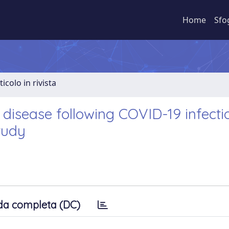
Home
Sfo
ticolo in rivista
disease following COVID-19 infecti
tudy
da completa (DC)