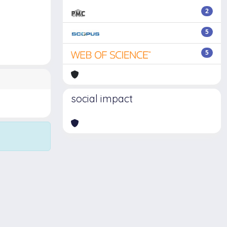
2
5
5
social impact