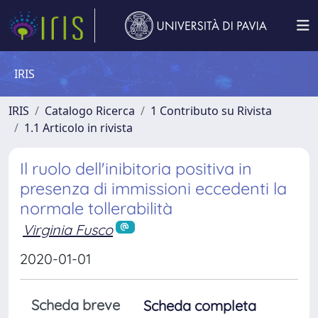
IRIS
IRIS
Catalogo Ricerca
1 Contributo su Rivista
1.1 Articolo in rivista
Il ruolo dell'inibitoria positiva in
presenza di immissioni eccedenti la
normale tollerabilità
Virginia Fusco
2020-01-01
Scheda breve
Scheda completa