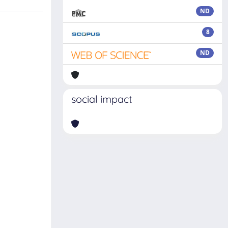
ND
8
ND
social impact