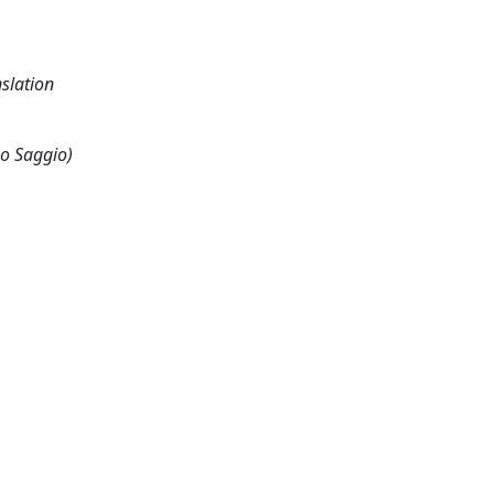
nslation
 o Saggio)