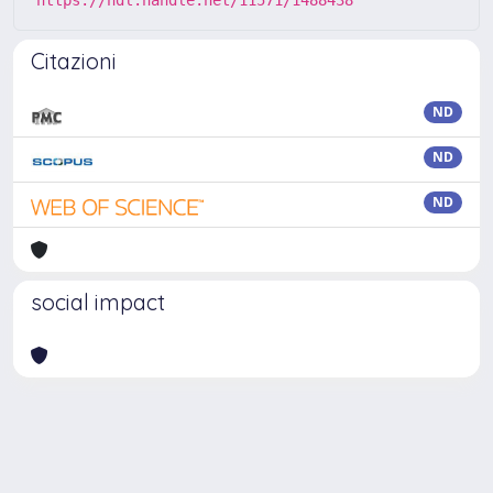
https://hdl.handle.net/11571/1488438
Citazioni
ND
ND
ND
social impact
Powered by
IRIS
-
about IRIS
-