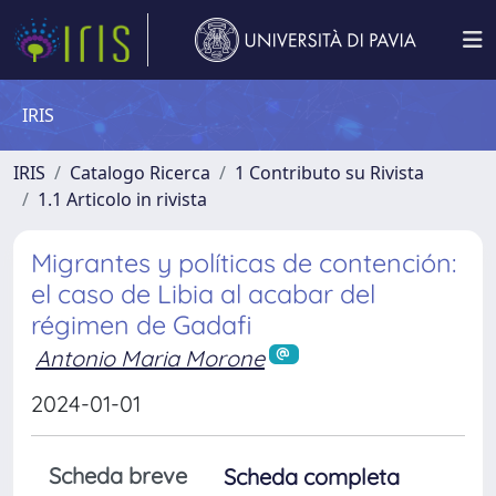
IRIS
IRIS
Catalogo Ricerca
1 Contributo su Rivista
1.1 Articolo in rivista
Migrantes y políticas de contención:
el caso de Libia al acabar del
régimen de Gadafi
Antonio Maria Morone
2024-01-01
Scheda breve
Scheda completa