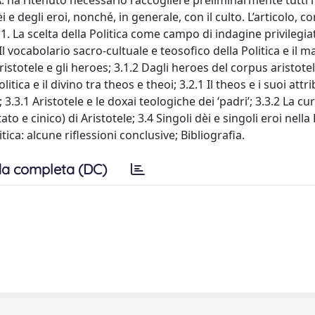
 l’A. ha ritenuto necessario raccogliere preliminarmente tutti 
 e degli eroi, nonché, in generale, con il culto. L’articolo, c
1. La scelta della Politica come campo di indagine privilegiat
3. Il vocabolario sacro-cultuale e teosofico della Politica e il m
 Aristotele e gli heroes; 3.1.2 Dagli heroes del corpus aristot
olitica e il divino tra theos e theoi; 3.2.1 Il theos e i suoi attrib
; 3.3.1 Aristotele e le doxai teologiche dei ‘padri’; 3.3.2 La cu
ato e cinico) di Aristotele; 3.4 Singoli dèi e singoli eroi nella 
ica: alcune riflessioni conclusive; Bibliografia.
a completa (DC)