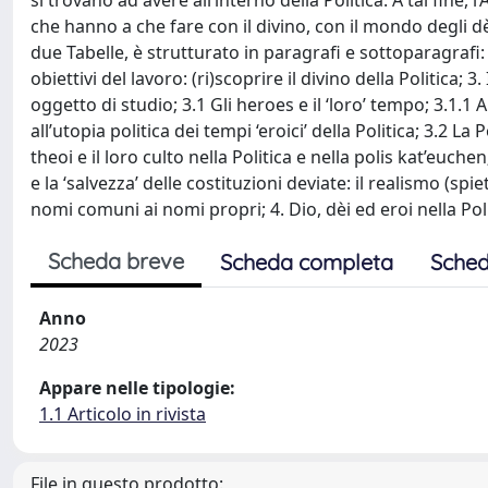
si trovano ad avere all’interno della Politica. A tal fine,
che hanno a che fare con il divino, con il mondo degli dèi
due Tabelle, è strutturato in paragrafi e sottoparagrafi: 
obiettivi del lavoro: (ri)scoprire il divino della Politica; 
oggetto di studio; 3.1 Gli heroes e il ‘loro’ tempo; 3.1.1
all’utopia politica dei tempi ‘eroici’ della Politica; 3.2 La P
theoi e il loro culto nella Politica e nella polis kat’euchen
e la ‘salvezza’ delle costituzioni deviate: il realismo (spiet
nomi comuni ai nomi propri; 4. Dio, dèi ed eroi nella Polit
Scheda breve
Scheda completa
Sched
Anno
2023
Appare nelle tipologie:
1.1 Articolo in rivista
File in questo prodotto: