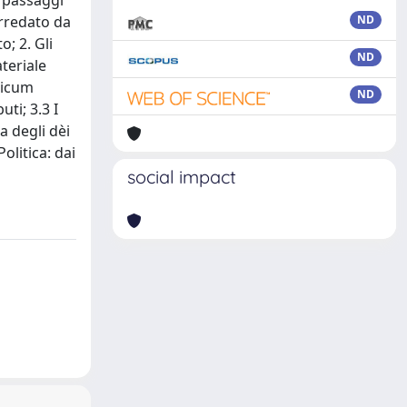
i passaggi
orredato da
ND
o; 2. Gli
ND
ateriale
elicum
ND
uti; 3.3 I
ra degli dèi
Politica: dai
social impact