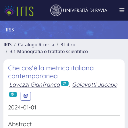
IRIS
IRIS
Catalogo Ricerca
3 Libro
3.1 Monografia o trattato scientifico
Che cos'è la metrica italiana
contemporanea
Lavezzi Gianfranca
;
Galavotti Jacopo
2024-01-01
Abstract