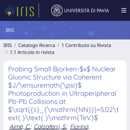
IRIS
IRIS
Catalogo Ricerca
1 Contributo su Rivista
1.1 Articolo in rivista
Probing Small Bjorken-$x$ Nuclear
Gluonic Structure via Coherent
$J/\ensuremath{\psi}$
Photoproduction in Ultraperipheral
Pb-Pb Collisions at
$\sqrt{{s}_{\mathrm{NN}}}=5.02\t
ext{ }\text{ }\mathrm{TeV}$
Aimè, C.
;
Calzaferri, S.
;
Fiorina,