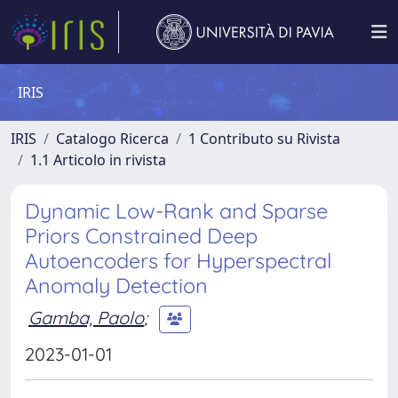
IRIS
IRIS
Catalogo Ricerca
1 Contributo su Rivista
1.1 Articolo in rivista
Dynamic Low-Rank and Sparse
Priors Constrained Deep
Autoencoders for Hyperspectral
Anomaly Detection
Gamba, Paolo
;
2023-01-01