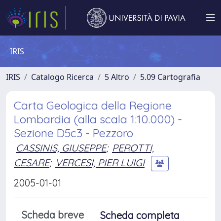
IRIS
IRIS
Catalogo Ricerca
5 Altro
5.09 Cartografia
Carta Geologica della Regione
Lombardia (alla scala 1:10.000) -
Sezione D5c3 - Pezzoro
CASSINIS, GIUSEPPE
;
PEROTTI,
CESARE
;
VERCESI, PIER LUIGI
2005-01-01
Scheda breve
Scheda completa