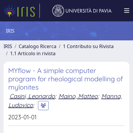
IRIS
IRIS
Catalogo Ricerca
1 Contributo su Rivista
1.1 Articolo in rivista
MYflow - A simple computer
program for rheological modelling of
mylonites
Casini, Leonardo
;
Maino, Matteo
;
Manna,
Ludovico
;
2023-01-01