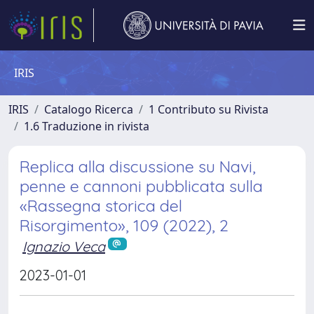
IRIS
IRIS
Catalogo Ricerca
1 Contributo su Rivista
1.6 Traduzione in rivista
Replica alla discussione su Navi,
penne e cannoni pubblicata sulla
«Rassegna storica del
Risorgimento», 109 (2022), 2
Ignazio Veca
2023-01-01