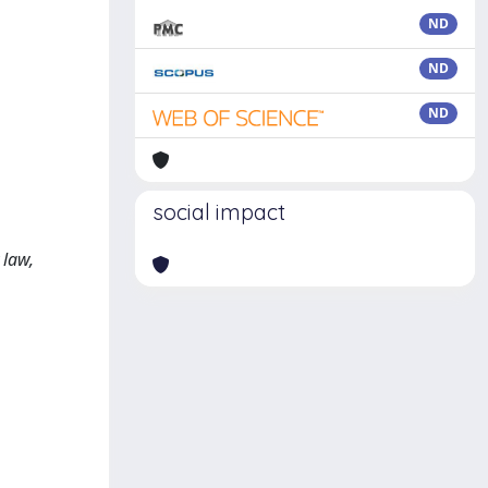
ND
ND
ND
social impact
,
 law,