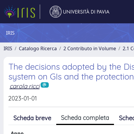
IRIS
IRIS
Catalogo Ricerca
2 Contributo in Volume
2.1 C
The decisions adopted by the Di
system on GIs and the protection
carola ricci
2023-01-01
Scheda completa
Scheda breve
Sche
Anno