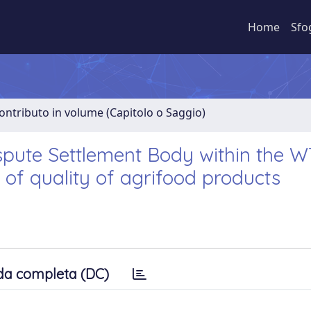
Home
Sfo
ontributo in volume (Capitolo o Saggio)
spute Settlement Body within the 
 of quality of agrifood products
da completa (DC)