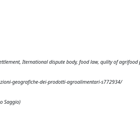
ttlement, Iternational dispute body, food law, qulity of agrifood
icazioni-geografiche-dei-prodotti-agroalimentari-s772934/
 o Saggio)