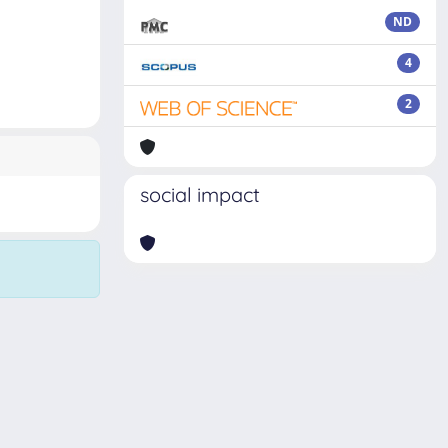
ND
4
2
social impact