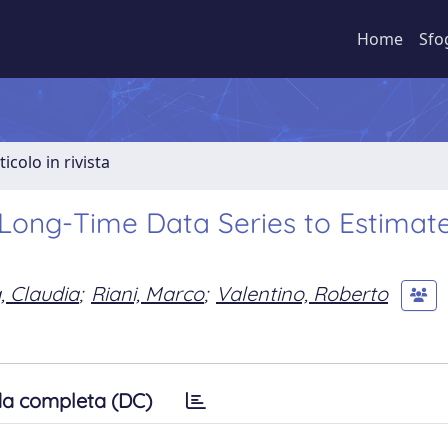
Home
Sfo
ticolo in rivista
 Long-Time Data Series to Estimate
, Claudia
;
Riani, Marco
;
Valentino, Roberto
a completa (DC)